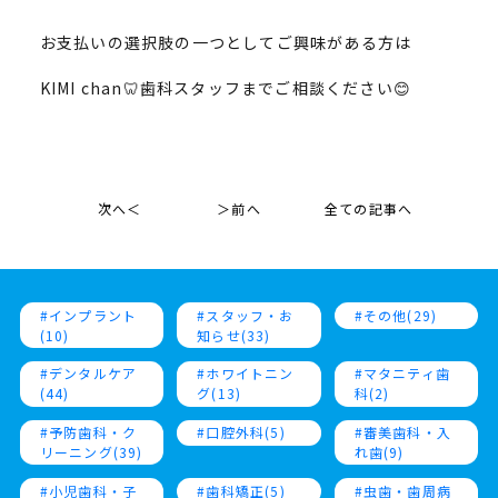
お支払いの選択肢の一つとしてご興味がある方は
KIMI chan🦷歯科スタッフまでご相談ください😊
次へ＜
＞前へ
全ての記事へ
インプラント
スタッフ・お
その他(29)
(10)
知らせ(33)
デンタルケア
ホワイトニン
マタニティ歯
(44)
グ(13)
科(2)
予防歯科・ク
口腔外科(5)
審美歯科・入
リーニング(39)
れ歯(9)
小児歯科・子
歯科矯正(5)
虫歯・歯周病