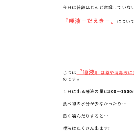
今日は普段ほとんど意識していな
『唾液－だえき－』
についてお
『唾液』
じつは
は薬や消毒液に
のです⭐️
１日に出る唾液の量は
500～1500
食べ物の水分が少なかったり…
良く噛んだりすると…
唾液はたくさん出ます❕