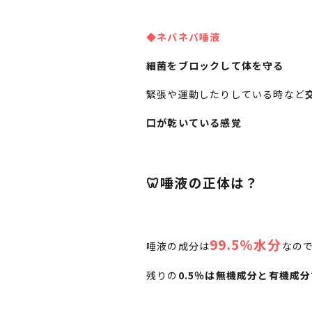
◆ネバネバ唾液
細菌をブロックして体を守る
緊張や運動したりしている時など
口が乾いている感覚
🦷唾液の正体は？
99.5％水分
唾液の成分は
なので
残りの
0.5％は無機成分と有機成分