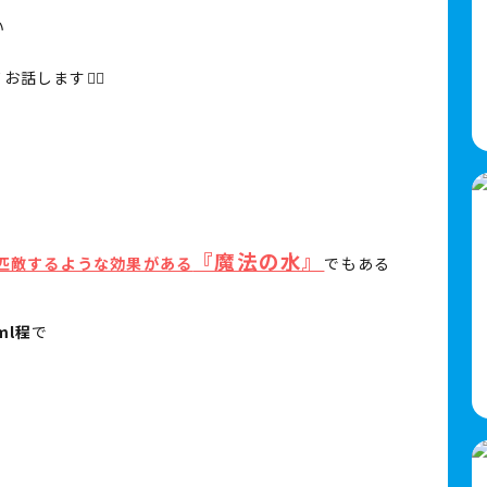
い
話します💁‍♀️
『魔法の水』
匹敵するような効果がある
でもある
ml程
で