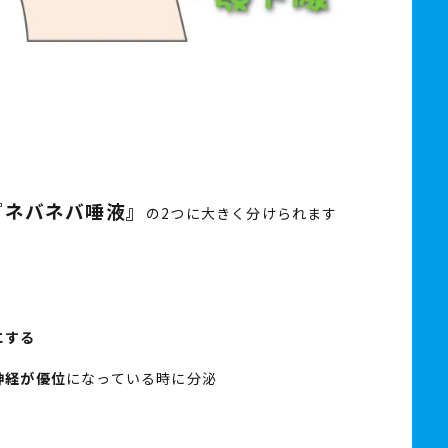
『ネバネバ唾液』
の2つに大きく分けられます
にする
神経が優位
になっている時に分泌