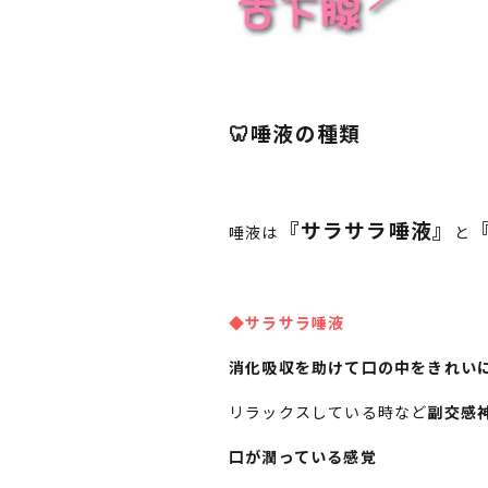
🦷唾液の種類
『サラサラ唾液』
唾液は
と
◆サラサラ唾液
消化吸収を助けて口の中をきれい
リラックスしている時など
副交感
口が潤っている感覚