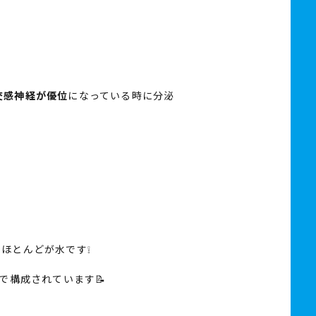
交感神経が優位
になっている時に分泌
ほとんどが水です❕
で構成されています📝