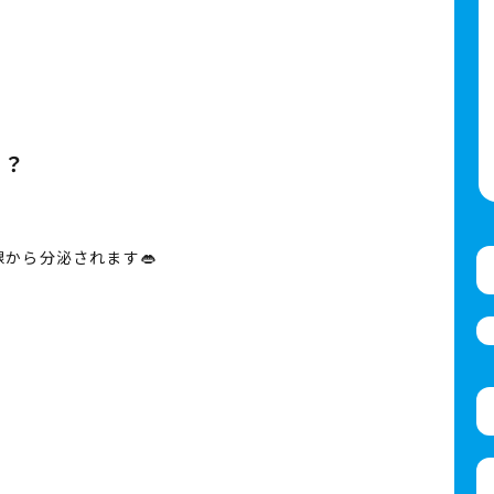
る？
から分泌されます👄