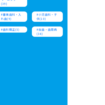
(39)
審美歯科・入
小児歯科・子
れ歯(9)
供(10)
歯科矯正(5)
虫歯・歯周病
(34)