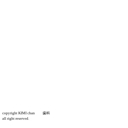
copyright KIMI chan
歯科
all right reserved.